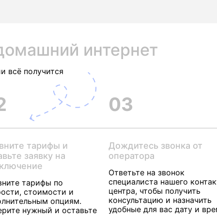
домашний интернет
и всё получится
2
03
вните тарифы и
Дождитесь звонка от
авьте заявку на
оператора
ключение
Ответьте на звонок
специалиста нашего контак
вните тарифы по
центра, чтобы получить
ости, стоимости и
консультацию и назначить
олнительным опциям.
удобные для вас дату и вр
ерите нужный и оставьте