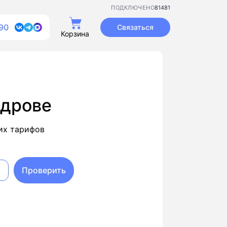
81481
ПОДКЛЮЧЕНО
90
Связаться
Корзина
ндрове
их тарифов
Проверить