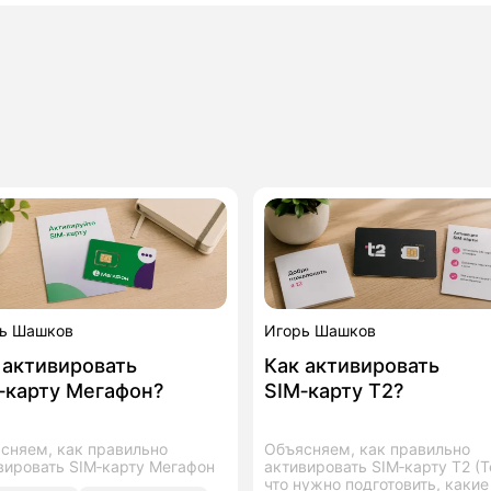
ь Шашков
Игорь Шашков
 активировать
Как активировать
‑карту Мегафон?
SIM‑карту T2?
сняем, как правильно
Объясняем, как правильно
вировать SIM‑карту Мегафон
активировать SIM‑карту T2 (Te
что нужно подготовить, какие