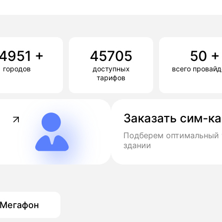
4951
+
45705
50
+
городов
доступных
всего провай
тарифов
Заказать сим-к
Подберем оптимальный 
здании
Мегафон