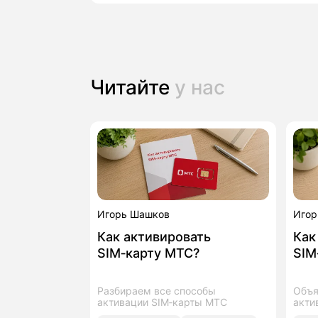
Читайте
у нас
Игорь Шашков
Игор
Как активировать
Как
SIM‑карту МТС?
SIM
Разбираем все способы
Объя
активации SIM‑карты МТС
акти