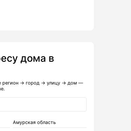
есу дома в
е регион → город → улицу → дом —
е.
Амурская область