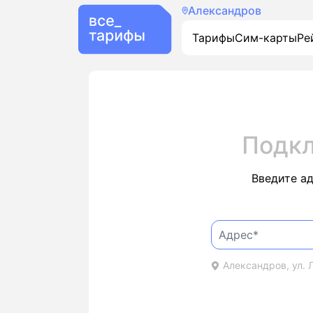
Александров
Тарифы
Сим-карты
Ре
Подкл
Введите а
Александров, ул. Л