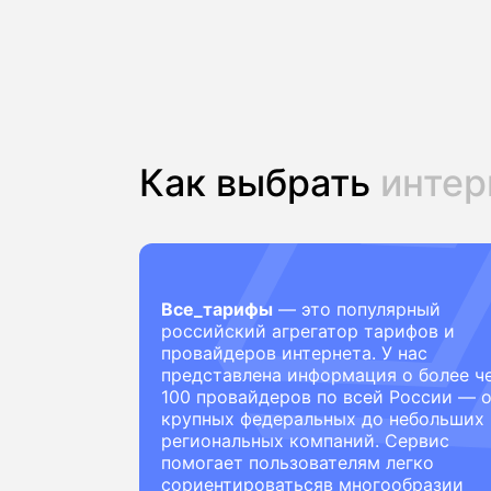
Как выбрать
интер
Все_тарифы
— это популярный
российский агрегатор тарифов и
провайдеров интернета. У нас
представлена информация о более ч
100 провайдеров по всей России — 
крупных федеральных до небольших
региональных компаний. Сервис
помогает пользователям легко
сориентироватьсяв многообразии