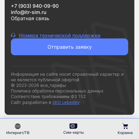
Если вам нужен надежный интернет без переплат и
+7 (903) 940-09-90
сложностей,
vsetarifi.ru
- это удобный и понятный
info@itr-sim.ru
инструмент, который помогает быстро принять
Обратная связь
решение и подключиться к подходящему
провайдеру.
Номера технической поддержки
Отправить заявку
Информация на сайте носит справочный характер и
не является публичной офертой
© 2023-2026 все_тарифы
Политика обработки персональных данных
Соответствие требованиям ФЗ 152
Сайт разработан в
SEO Lebedev
Сим-карты
Интернет/ТВ
Корзина