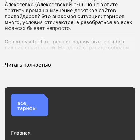
Алексеевке (Алексеевский р-н), но не хотите
тратить время на изучение десятков сайтов
провайдеров? Это знакомая ситуация: тарифов
много, условия отличаются, а разобраться во всех
нюансах бывает непросто.
Сервис
vsetarifi.ru
решает задачу быстро и без
лишних сложностей. На одной странице собраны
предложения разных интернет-провайдеров, чтобы
вы могли спокойно сравнить их и выбрать
Читать полностью
оптимальный вариант.
Что вы получаете:
Удобное сравнение тарифов по скорости и
стоимости
Актуальные предложения без устаревшей
информации
Проверку доступности подключения по вашему
адресу
Главная
Простой и понятный интерфейс без лишних