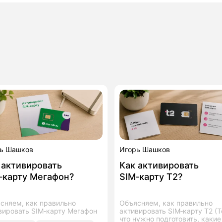
ь Шашков
Игорь Шашков
 активировать
Как активировать
‑карту Мегафон?
SIM‑карту T2?
сняем, как правильно
Объясняем, как правильно
вировать SIM‑карту Мегафон
активировать SIM‑карту T2 (Te
что нужно подготовить, какие