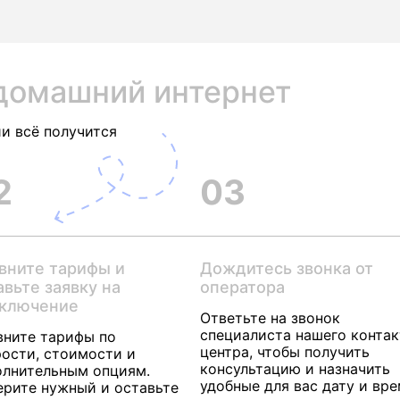
домашний интернет
и всё получится
2
03
вните тарифы и
Дождитесь звонка от
авьте заявку на
оператора
ключение
Ответьте на звонок
специалиста нашего контак
вните тарифы по
центра, чтобы получить
ости, стоимости и
консультацию и назначить
олнительным опциям.
удобные для вас дату и вр
ерите нужный и оставьте