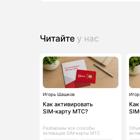
Читайте
у нас
Игорь Шашков
Игор
Как активировать
Как
SIM‑карту МТС?
SIM
Разбираем все способы
Объя
активации SIM‑карты МТС
акти