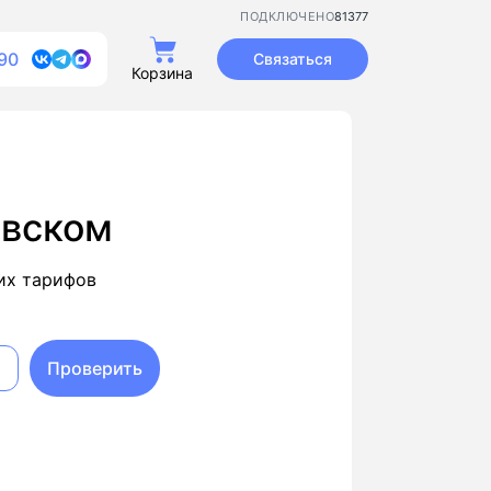
81377
ПОДКЛЮЧЕНО
90
Связаться
Корзина
евском
их тарифов
Проверить