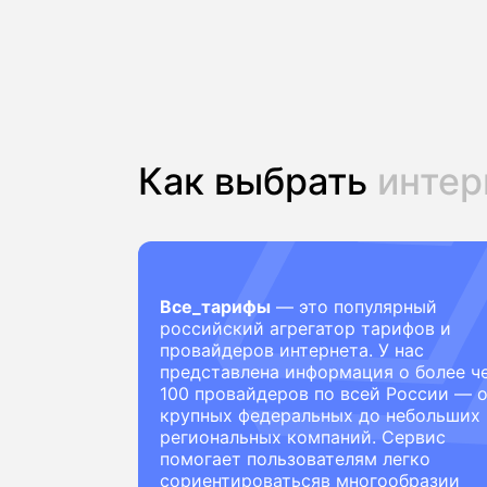
Как выбрать
интер
Все_тарифы
— это популярный
российский агрегатор тарифов и
провайдеров интернета. У нас
представлена информация о более ч
100 провайдеров по всей России — 
крупных федеральных до небольших
региональных компаний. Сервис
помогает пользователям легко
сориентироватьсяв многообразии