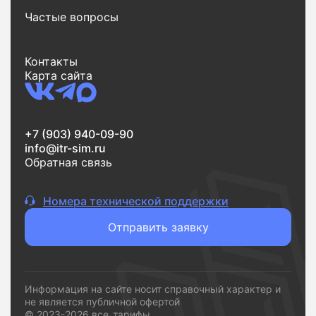
Частые вопросы
Еще одно важное преимущество - экономия
времени. Весь процесс от поиска до заявки
занимает всего несколько минут. Вы выбираете
Контакты
тариф, оставляете заявку и переходите к
Карта сайта
подключению без лишних шагов.
Если вам нужен надежный интернет без переплат и
сложностей,
vsetarifi.ru
- это удобный и понятный
+7 (903) 940-09-90
инструмент, который помогает быстро принять
info@itr-sim.ru
решение и подключиться к подходящему
Обратная связь
провайдеру.
Номера технической поддержки
Отправить заявку
Информация на сайте носит справочный характер и
не является публичной офертой
© 2023-2026 все_тарифы