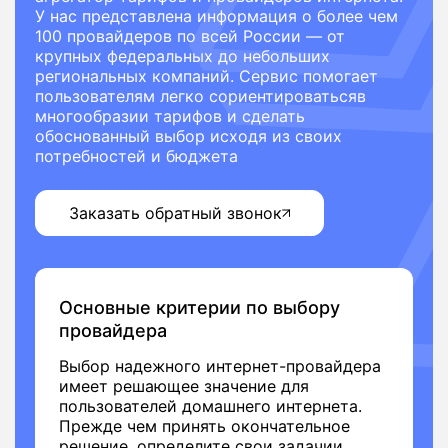
У нас представлена информация о более чем
100 провайдеров по всей России — от
крупных федеральных до небольших
региональных компаний. Сервис помогает
пользователям легко сориентироватьсяв
многообразии тарифов и сделать
обоснованный выбор исходя из своих
потребностей и бюджета
Заказать обратный звонок
Основные критерии по выбору
провайдера
Выбор надежного интернет-провайдера
имеет решающее значение для
пользователей домашнего интернета.
Прежде чем принять окончательное
решение, определите свои задачии