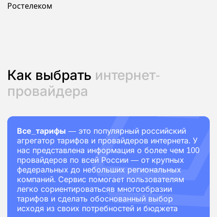
Ростелеком
Как выбрать
интернет-
провайдера
Все_тарифы
— это популярный российский
агрегатор тарифов и провайдеров интернета. У
нас представлена информация о более чем 100
провайдеров по всей России — от крупных
федеральных до небольших региональных
компаний. Сервис помогает пользователям
легко сориентироватьсяв многообразии
тарифов и сделать обоснованный выбор
исходя из своих потребностей и бюджета