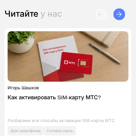
Читайте
у нас
Игорь Шашков
Как активировать SIM‑карту МТС?
Разбираем все способы активации SIM‑карты МТС
Для смартфонов
Сотовая связь