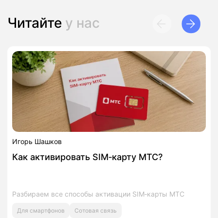
Читайте
у нас
Игорь Шашков
Как активировать SIM‑карту МТС?
Разбираем все способы активации SIM‑карты МТС
Для смартфонов
Сотовая связь