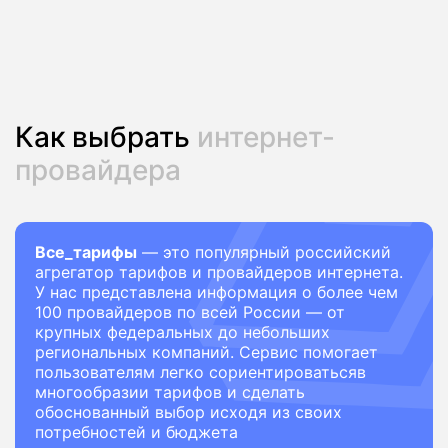
Как выбрать
интернет-
провайдера
Все_тарифы
— это популярный российский
агрегатор тарифов и провайдеров интернета.
У нас представлена информация о более чем
100 провайдеров по всей России — от
крупных федеральных до небольших
региональных компаний. Сервис помогает
пользователям легко сориентироватьсяв
многообразии тарифов и сделать
обоснованный выбор исходя из своих
потребностей и бюджета