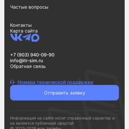
Частые вопросы
Еще одно важное преимущество - экономия
времени. Весь процесс от поиска до заявки
занимает всего несколько минут. Вы выбираете
Контакты
тариф, оставляете заявку и переходите к
Карта сайта
подключению без лишних шагов.
Если вам нужен надежный интернет без переплат и
сложностей,
vsetarifi.ru
- это удобный и понятный
+7 (903) 940-09-90
инструмент, который помогает быстро принять
info@itr-sim.ru
решение и подключиться к подходящему
Обратная связь
провайдеру.
Номера технической поддержки
Отправить заявку
Информация на сайте носит справочный характер и
не является публичной офертой
© 2023-2026 все_тарифы