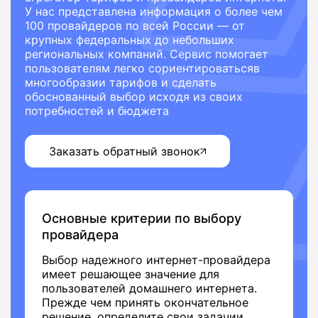
У нас представлена информация о более чем
100 провайдеров по всей России — от
крупных федеральных до небольших
региональных компаний. Сервис помогает
пользователям легко сориентироватьсяв
многообразии тарифов и сделать
обоснованный выбор исходя из своих
потребностей и бюджета
Заказать обратный звонок
Основные критерии по выбору
провайдера
Выбор надежного интернет-провайдера
имеет решающее значение для
пользователей домашнего интернета.
Прежде чем принять окончательное
решение, определите свои задачии