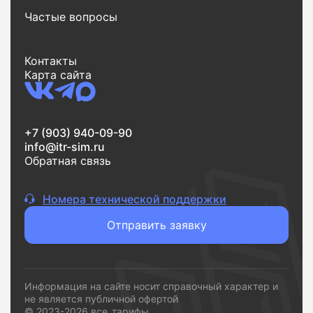
Частые вопросы
Еще одно важное преимущество - экономия
времени. Весь процесс от поиска до заявки
занимает всего несколько минут. Вы выбираете
Контакты
тариф, оставляете заявку и переходите к
Карта сайта
подключению без лишних шагов.
Если вам нужен надежный интернет без переплат и
сложностей,
vsetarifi.ru
- это удобный и понятный
+7 (903) 940-09-90
инструмент, который помогает быстро принять
info@itr-sim.ru
решение и подключиться к подходящему
Обратная связь
провайдеру.
Номера технической поддержки
Отправить заявку
Информация на сайте носит справочный характер и
не является публичной офертой
© 2023-2026 все_тарифы