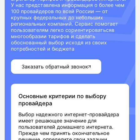
У нас представлена информация о более чем
100 провайдеров по всей России — от
крупных федеральных до небольших
региональных компаний. Сервис помогает
пользователям легко сориентироватьсяв
многообразии тарифов и сделать
обоснованный выбор исходя из своих
потребностей и бюджета
Заказать обратный звонок
Основные критерии по выбору
провайдера
Выбор надежного интернет-провайдера
имеет решающее значение для
пользователей домашнего интернета.
Прежде чем принять окончательное
решение, определите свои задачии