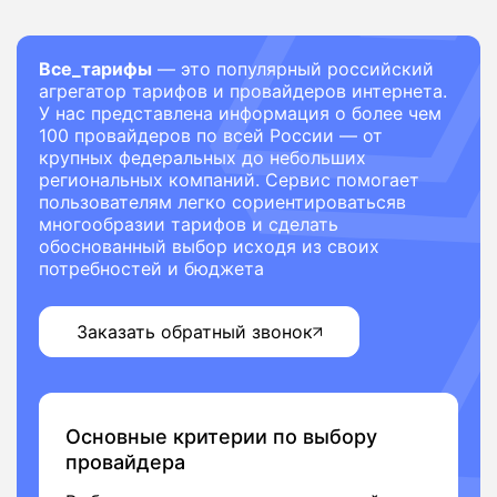
Все_тарифы
— это популярный российский
агрегатор тарифов и провайдеров интернета.
У нас представлена информация о более чем
100 провайдеров по всей России — от
крупных федеральных до небольших
региональных компаний. Сервис помогает
пользователям легко сориентироватьсяв
многообразии тарифов и сделать
обоснованный выбор исходя из своих
потребностей и бюджета
Заказать обратный звонок
Основные критерии по выбору
провайдера