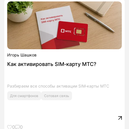
Игорь Шашков
Как активировать SIM‑карту МТС?
Разбираем все способы активации SIM‑карты МТС
Для смартфонов
Сотовая связь
0
0