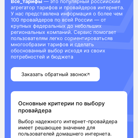
Все_тарифы
— это популярный российский
агрегатор тарифов и провайдеров интернета.
У нас представлена информация о более чем
100 провайдеров по всей России — от
крупных федеральных до небольших
региональных компаний. Сервис помогает
пользователям легко сориентироватьсяв
многообразии тарифов и сделать
обоснованный выбор исходя из своих
потребностей и бюджета
Заказать обратный звонок
Основные критерии по выбору
провайдера
Выбор надежного интернет-провайдера
имеет решающее значение для
пользователей домашнего интернета.