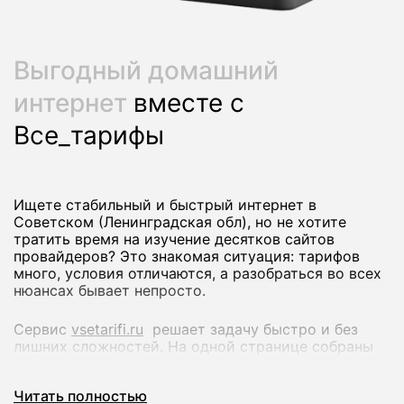
Выгодный домашний
интернет
вместе с
Все_тарифы
Ищете стабильный и быстрый интернет в
Советском (Ленинградская обл), но не хотите
тратить время на изучение десятков сайтов
провайдеров? Это знакомая ситуация: тарифов
много, условия отличаются, а разобраться во всех
нюансах бывает непросто.
Сервис
vsetarifi.ru
решает задачу быстро и без
лишних сложностей. На одной странице собраны
предложения разных интернет-провайдеров, чтобы
вы могли спокойно сравнить их и выбрать
Читать полностью
оптимальный вариант.