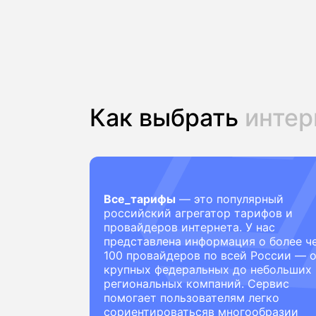
Как выбрать
интер
Все_тарифы
— это популярный
российский агрегатор тарифов и
провайдеров интернета. У нас
представлена информация о более ч
100 провайдеров по всей России — 
крупных федеральных до небольших
региональных компаний. Сервис
помогает пользователям легко
сориентироватьсяв многообразии