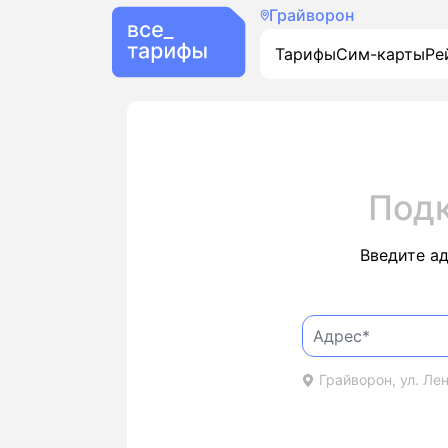
Грайворон
Тарифы
Сим-карты
Ре
Под
Введите а
Грайворон, ул. Лен