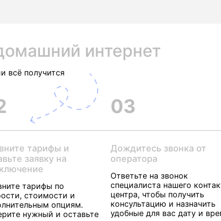
домашний интернет
и всё получится
2
03
вните тарифы и
Дождитесь звонка от
авьте заявку на
оператора
ключение
Ответьте на звонок
специалиста нашего контак
вните тарифы по
центра, чтобы получить
ости, стоимости и
консультацию и назначить
олнительным опциям.
удобные для вас дату и вр
ерите нужный и оставьте