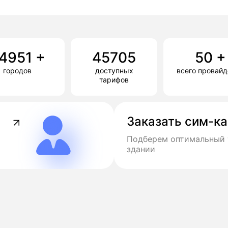
4951
+
45705
50
+
городов
доступных
всего провай
тарифов
Заказать сим-к
Подберем оптимальный 
здании