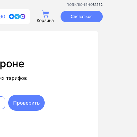
81232
ПОДКЛЮЧЕНО
90
Связаться
Корзина
ороне
их тарифов
Проверить