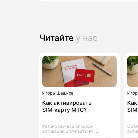
Читайте
у нас
Игорь Шашков
Игор
Как активировать
Как
SIM‑карту МТС?
SIM
Разбираем все способы
Объя
активации SIM‑карты МТС
акти