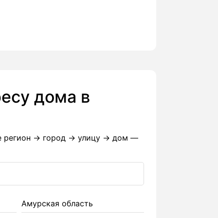
есу дома в
е регион → город → улицу → дом —
Амурская область