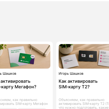
ь Шашков
Игорь Шашков
 активировать
Как активировать
‑карту Мегафон?
SIM‑карту T2?
сняем, как правильно
Объясняем, как правильно
вировать SIM‑карту Мегафон
активировать SIM‑карту T2 (Te
что нужно подготовить, какие