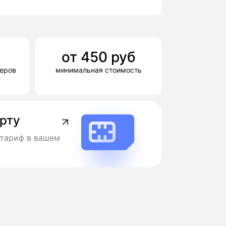
от
450
руб
деров
минимальная стоимость
арту
тариф в вашем