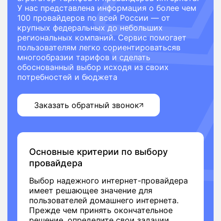
У нас представлена информация о более чем
100 провайдеров по всей России — от
крупных федеральных до небольших
региональных компаний. Сервис помогает
пользователям легко сориентироватьсяв
многообразии тарифов и сделать
обоснованный выбор исходя из своих
потребностей и бюджета
Заказать обратный звонок
Основные критерии по выбору
провайдера
Выбор надежного интернет-провайдера
имеет решающее значение для
пользователей домашнего интернета.
Прежде чем принять окончательное
решение, определите свои задачии