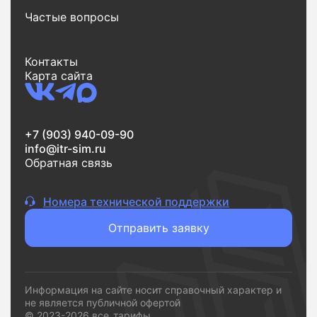
варианты.
Частые вопросы
Еще одно важное преимущество - экономия
времени. Весь процесс от поиска до заявки
Контакты
занимает всего несколько минут. Вы выбираете
Карта сайта
тариф, оставляете заявку и переходите к
подключению без лишних шагов.
Если вам нужен надежный интернет без переплат и
+7 (903) 940-09-90
сложностей,
vsetarifi.ru
- это удобный и понятный
info@itr-sim.ru
инструмент, который помогает быстро принять
Обратная связь
решение и подключиться к подходящему
провайдеру.
Номера технической поддержки
Отправить заявку
Информация на сайте носит справочный характер и
не является публичной офертой
© 2023-2026 все_тарифы