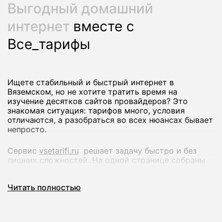
Выгодный домашний
интернет
вместе с
Все_тарифы
Ищете стабильный и быстрый интернет в
Вяземском, но не хотите тратить время на
изучение десятков сайтов провайдеров? Это
знакомая ситуация: тарифов много, условия
отличаются, а разобраться во всех нюансах бывает
непросто.
Сервис
vsetarifi.ru
решает задачу быстро и без
лишних сложностей. На одной странице собраны
предложения разных интернет-провайдеров, чтобы
вы могли спокойно сравнить их и выбрать
Читать полностью
оптимальный вариант.
Что вы получаете: