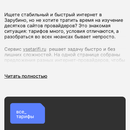
Ищете стабильный и быстрый интернет в
Зарубино, но не хотите тратить время на изучение
десятков сайтов провайдеров? Это знакомая
ситуация: тарифов много, условия отличаются, а
разобраться во всех нюансах бывает непросто.
Сервис
vsetarifi.ru
решает задачу быстро и без
лишних сложностей. На одной странице собраны
предложения разных интернет-провайдеров, чтобы
вы могли спокойно сравнить их и выбрать
оптимальный вариант.
Читать полностью
Что вы получаете:
Удобное сравнение тарифов по скорости и
стоимости
Актуальные предложения без устаревшей
информации
Проверку доступности подключения по вашему
адресу