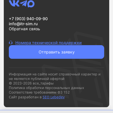
Если вам нужен надежный интернет без переплат и
сложностей,
vsetarifi.ru
- это удобный и понятный
+7 (903) 940-09-90
инструмент, который помогает быстро принять
info@itr-sim.ru
решение и подключиться к подходящему
Обратная связь
провайдеру.
Номера технической поддержки
Отправить заявку
Информация на сайте носит справочный характер и
не является публичной офертой
© 2023-2026 все_тарифы
Политика обработки персональных данных
Соответствие требованиям ФЗ 152
Сайт разработан в
SEO Lebedev