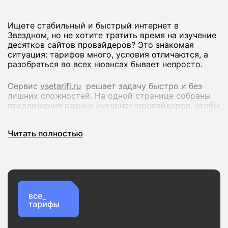
Ищете стабильный и быстрый интернет в
Звездном, но не хотите тратить время на изучение
десятков сайтов провайдеров? Это знакомая
ситуация: тарифов много, условия отличаются, а
разобраться во всех нюансах бывает непросто.
Сервис
vsetarifi.ru
решает задачу быстро и без
лишних сложностей. На одной странице собраны
предложения разных интернет-провайдеров, чтобы
вы могли спокойно сравнить их и выбрать
оптимальный вариант.
Читать полностью
Что вы получаете:
Удобное сравнение тарифов по скорости и
стоимости
Актуальные предложения без устаревшей
информации
Проверку доступности подключения по вашему
адресу