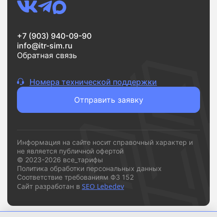
Если вам нужен надежный интернет без переплат и
сложностей,
vsetarifi.ru
- это удобный и понятный
+7 (903) 940-09-90
инструмент, который помогает быстро принять
info@itr-sim.ru
решение и подключиться к подходящему
Обратная связь
провайдеру.
Номера технической поддержки
Отправить заявку
Информация на сайте носит справочный характер и
не является публичной офертой
© 2023-2026 все_тарифы
Политика обработки персональных данных
Соответствие требованиям ФЗ 152
Сайт разработан в
SEO Lebedev