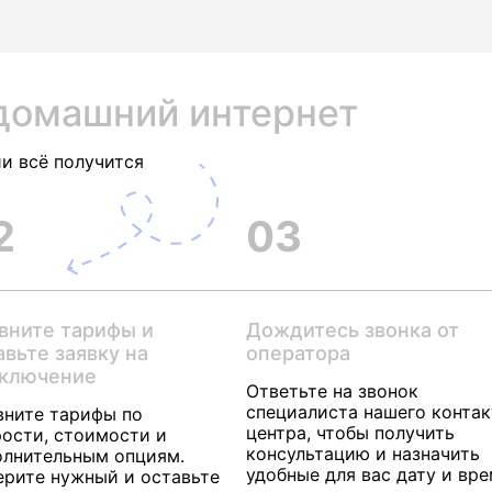
домашний интернет
и всё получится
2
03
вните тарифы и
Дождитесь звонка от
авьте заявку на
оператора
ключение
Ответьте на звонок
специалиста нашего контак
вните тарифы по
центра, чтобы получить
ости, стоимости и
консультацию и назначить
олнительным опциям.
удобные для вас дату и вр
ерите нужный и оставьте