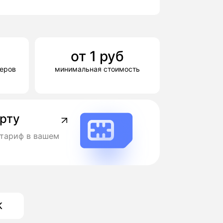
от
1
руб
деров
минимальная стоимость
арту
тариф в вашем
К