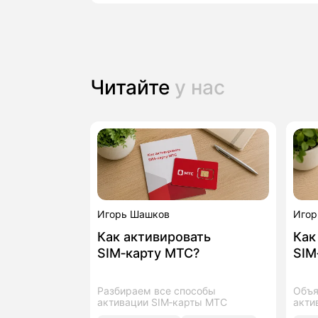
Читайте
у нас
Игорь Шашков
Игор
Как активировать
Как
SIM‑карту МТС?
SIM
Разбираем все способы
Объя
активации SIM‑карты МТС
акти