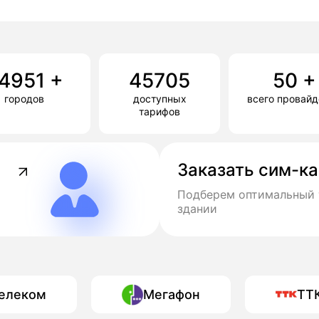
4951
+
45705
50
+
городов
доступных
всего провай
тарифов
Заказать сим-к
Подберем оптимальный 
здании
елеком
Мегафон
ТТ