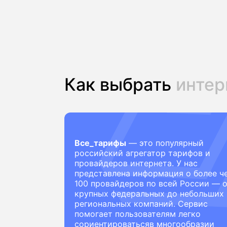
Как выбрать
интер
Все_тарифы
— это популярный
российский агрегатор тарифов и
провайдеров интернета. У нас
представлена информация о более ч
100 провайдеров по всей России — 
крупных федеральных до небольших
региональных компаний. Сервис
помогает пользователям легко
сориентироватьсяв многообразии