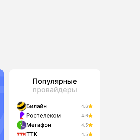
Популярные
провайдеры
Билайн
4.6
Ростелеком
4.6
Мегафон
4.5
ТТК
4.5