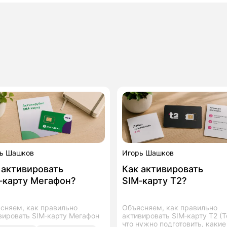
ь Шашков
Игорь Шашков
 активировать
Как активировать
‑карту Мегафон?
SIM‑карту T2?
сняем, как правильно
Объясняем, как правильно
вировать SIM‑карту Мегафон
активировать SIM‑карту T2 (Te
что нужно подготовить, какие