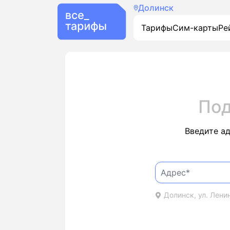
Долинск
Тарифы
Сим-карты
Ре
Под
Введите а
Долинск, ул. Ленин