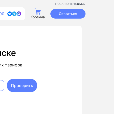
81332
ПОДКЛЮЧЕНО
90
Связаться
Корзина
нске
их тарифов
Проверить