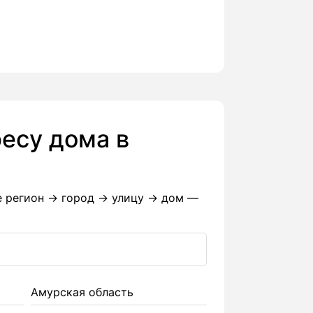
есу дома в
е регион → город → улицу → дом —
Амурская область