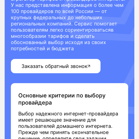
У нас представлена информация о более чем
100 провайдеров по всей России — от
крупных федеральных до небольших
региональных компаний. Сервис помогает
пользователям легко сориентироватьсяв
многообразии тарифов и сделать
обоснованный выбор исходя из своих
потребностей и бюджета
Заказать обратный звонок
Основные критерии по выбору
провайдера
Выбор надежного интернет-провайдера
имеет решающее значение для
пользователей домашнего интернета.
Прежде чем принять окончательное
решение, определите свои задачии