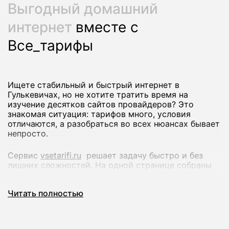
Выгодный домашний
интернет
вместе с
Все_тарифы
Ищете стабильный и быстрый интернет в
Гулькевичах, но не хотите тратить время на
изучение десятков сайтов провайдеров? Это
знакомая ситуация: тарифов много, условия
отличаются, а разобраться во всех нюансах бывает
непросто.
Сервис
vsetarifi.ru
решает задачу быстро и без
лишних сложностей. На одной странице собраны
предложения разных интернет-провайдеров, чтобы
вы могли спокойно сравнить их и выбрать
Читать полностью
оптимальный вариант.
Что вы получаете: