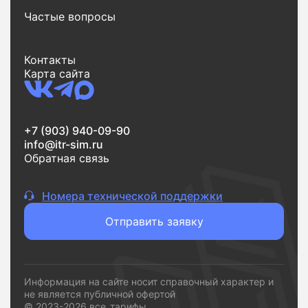
варианты.
Частые вопросы
Еще одно важное преимущество - экономия
времени. Весь процесс от поиска до заявки
Контакты
занимает всего несколько минут. Вы выбираете
Карта сайта
тариф, оставляете заявку и переходите к
подключению без лишних шагов.
Если вам нужен надежный интернет без переплат и
+7 (903) 940-09-90
сложностей,
vsetarifi.ru
- это удобный и понятный
info@itr-sim.ru
инструмент, который помогает быстро принять
Обратная связь
решение и подключиться к подходящему
провайдеру.
Номера технической поддержки
Отправить заявку
Информация на сайте носит справочный характер и
не является публичной офертой
© 2023-2026 все_тарифы